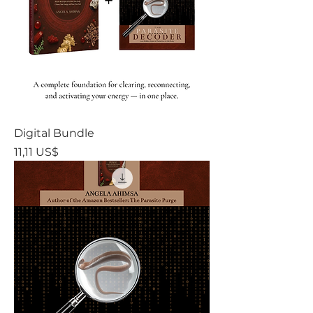
Digital Bundle
Precio
11,11 US$